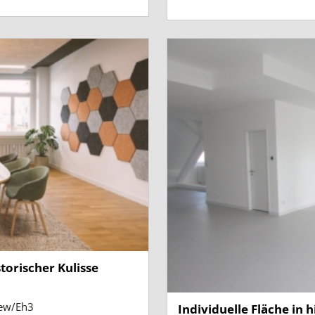
torischer Kulisse
ew/Eh3
Individuelle Fläche in h