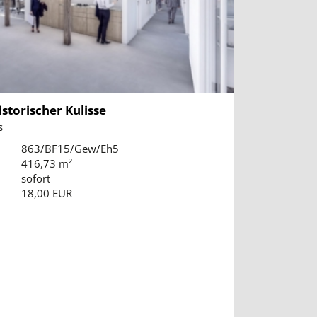
istorischer Kulisse
s
863/BF15/Gew/Eh5
416,73 m²
sofort
18,00 EUR