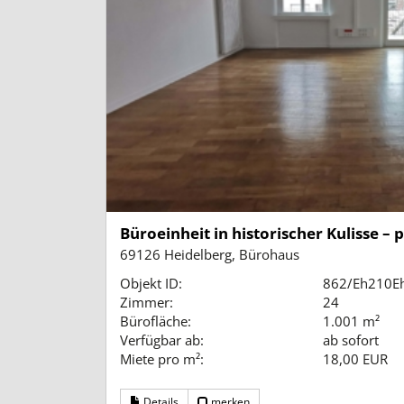
Büroeinheit in historischer Kulisse – 
69126 Heidelberg, Bürohaus
Objekt ID:
862/Eh210E
Zimmer:
24
Bürofläche:
1.001 m²
Verfügbar ab:
ab sofort
Miete pro m²:
18,00 EUR
Details
merken