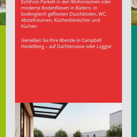
Echtholz-Parkett in den Wohnräumen oder
moderne Bodenfliesen in Bädern, in
bodengleich gefliesten Duschböden, WC,
Abstellräumen, Küchenbereichen und
Küchen.
Genießen Sie Ihre Abende in Campbell
Heidelberg – auf Dachterrasse oder Loggia!