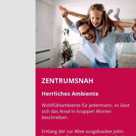
ZENTRUMSNAH
Herrliches Ambiente
Wohlfühlambiente für jedermann, so lässt
sich das Areal in knappen Worten
beschreiben.
Entlang der zur Allee ausgebauten John-