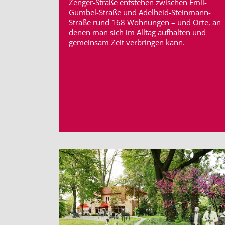
Zenger-Straße entstehen zwischen Emil-
Gumbel-Straße und Adelheid-Steinmann-
Straße rund 168 Wohnungen – und Orte, an
denen man sich im Alltag aufhalten und
gemeinsam Zeit verbringen kann.