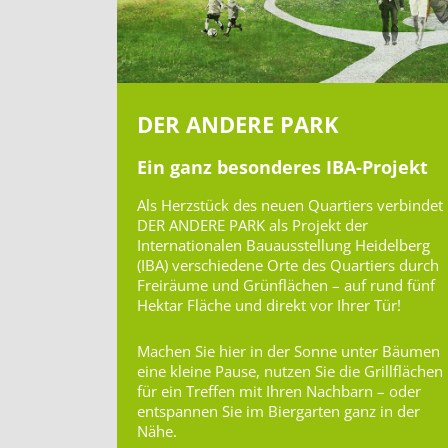
DER ANDERE PARK
Ein ganz besonderes IBA-Projekt
Als Herzstück des neuen Quartiers verbindet
DER ANDERE PARK als Projekt der
Internationalen Bauausstellung Heidelberg
(IBA) verschiedene Orte des Quartiers durch
Freiräume und Grünflächen – auf rund fünf
Hektar Fläche und direkt vor Ihrer Tür!
Machen Sie hier in der Sonne unter Bäumen
eine kleine Pause, nutzen Sie die Grillflächen
für ein Treffen mit Ihren Nachbarn – oder
entspannen Sie im Biergarten ganz in der
Nähe.