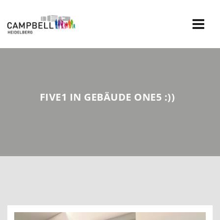
Skip
to
content
FIVE1 IN GEBÄUDE ONE5 :))