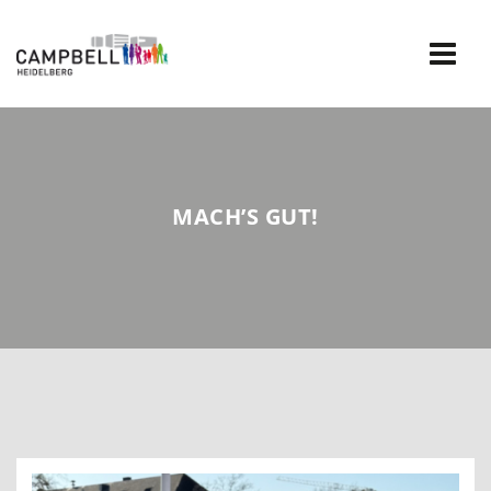
Skip
to
content
MACH’S GUT!