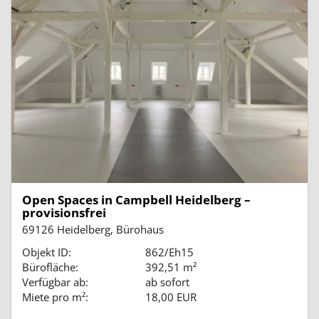
Open Spaces in Campbell Heidelberg –
provisionsfrei
69126 Heidelberg, Bürohaus
Objekt ID:
862/Eh15
Bürofläche:
392,51 m²
Verfügbar ab:
ab sofort
Miete pro m²:
18,00 EUR