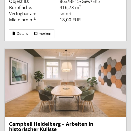
Objekt ID:
863/BF15/Gew/Eh5
Bürofläche:
416,73 m²
Verfügbar ab:
sofort
Miete pro m²:
18,00 EUR
Details
merken
Campbell Heidelberg – Arbeiten in
historischer Kulisse