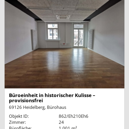
Büroeinheit in historischer Kulisse –
provisionsfrei
69126 Heidelberg, Bürohaus
Objekt ID:
862/Eh210Eh6
Zimmer:
24
Bürofläche:
1.001 m²