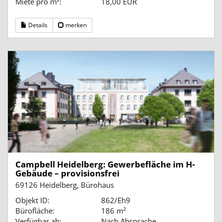
Miete pro m²:
18,00 EUR
Details
merken
Campbell Heidelberg: Gewerbefläche im H-
Gebäude – provisionsfrei
69126 Heidelberg, Bürohaus
Objekt ID:
862/Eh9
Bürofläche:
186 m²
Verfügbar ab:
Nach Absprache