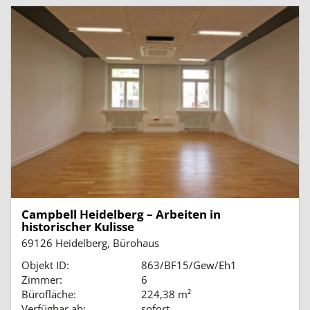
Campbell Heidelberg – Arbeiten in
historischer Kulisse
69126 Heidelberg, Bürohaus
Objekt ID:
863/BF15/Gew/Eh1
Zimmer:
6
Bürofläche:
224,38 m²
Verfügbar ab:
sofort